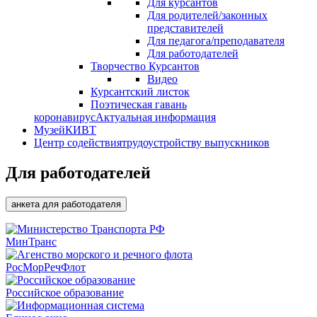
Для курсантов
Для родителей/законных
представителей
Для педагога/преподавателя
Для работодателей
Творчество Курсантов
Видео
Курсантский листок
Поэтическая гавань
коронавирус
Актуальная информация
Музей
КИВТ
Центр содействия
трудоустройству выпускников
Для работодателей
анкета для работодателя
МинТранс
РосМорРечФлот
Российское образование