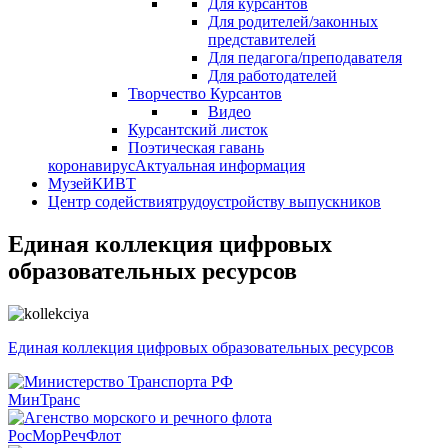
Для курсантов
Для родителей/законных
представителей
Для педагога/преподавателя
Для работодателей
Творчество Курсантов
Видео
Курсантский листок
Поэтическая гавань
коронавирус
Актуальная информация
Музей
КИВТ
Центр содействия
трудоустройству выпускников
Единая коллекция цифровых
образовательных ресурсов
Единая коллекция цифровых образовательных ресурсов
МинТранс
РосМорРечФлот